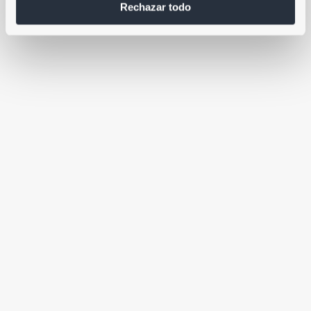
Rechazar todo
Horario
Lun: 14:00 – 22:00
Mar: 7:00 – 21:30
Mié: 14:00 – 22:00
Jue: 7:00 – 21:30
Descarga la app:
Vier: 9:00 – 20:30
Sáb: 9:30 – 14:00
Calle del Acuerdo, 13, Madrid 28015
Dom: 10:00 – 13:00
(34) 643 62 02 84